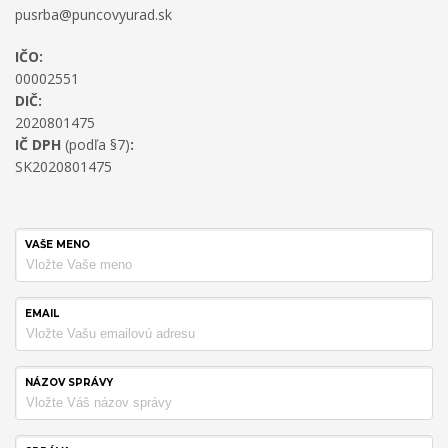
pusrba@puncovyurad.sk
IČO:
00002551
DIČ:
2020801475
IČ DPH
(podľa §7)
:
SK2020801475
VAŠE MENO
EMAIL
NÁZOV SPRÁVY