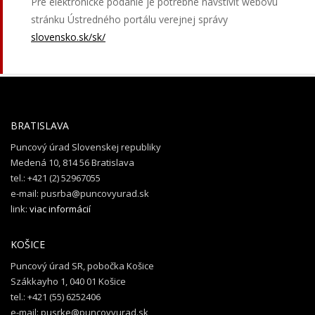
Pre elektronické podanie je potrebné navštíviť webovú
stránku Ústredného portálu verejnej správy
slovensko.sk/sk/
BRATISLAVA
Puncový úrad Slovenskej republiky
Medená 10, 814 56 Bratislava
tel.: +421 (2) 52967055
e-mail: pusrba@puncovyurad.sk
link:
viac informácií
KOŠICE
Puncový úrad SR, pobočka Košice
Szákkayho 1, 040 01 Košice
tel.: +421 (55) 6252406
e-mail: pusrke@puncovyurad.sk