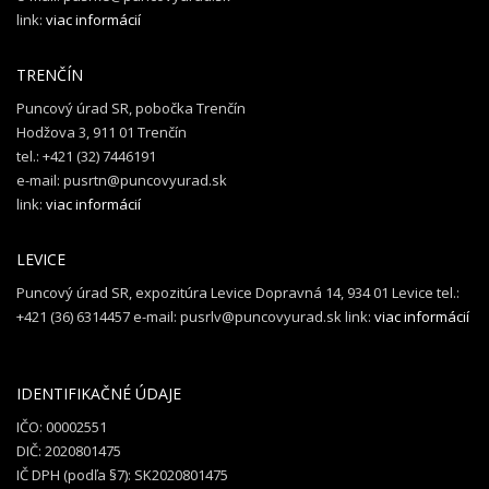
link:
viac informácií
TRENČÍN
Puncový úrad SR, pobočka Trenčín
Hodžova 3, 911 01 Trenčín
tel.: +421 (32) 7446191
e-mail: pusrtn@puncovyurad.sk
link:
viac informácií
LEVICE
Puncový úrad SR, expozitúra Levice Dopravná 14, 934 01 Levice tel.:
+421 (36) 6314457 e-mail: pusrlv@puncovyurad.sk link:
viac informácií
IDENTIFIKAČNÉ ÚDAJE
IČO: 00002551
DIČ: 2020801475
IČ DPH (podľa §7): SK2020801475