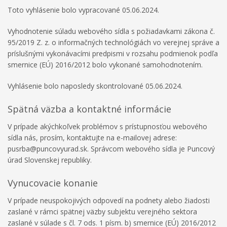
Toto vyhlásenie bolo vypracované 05.06.2024.
Vyhodnotenie súladu webového sídla s požiadavkami zákona č.
95/2019 Z. z. o informačných technológiách vo verejnej správe a
príslušnými vykonávacími predpismi v rozsahu podmienok podľa
smernice (EÚ) 2016/2012 bolo vykonané samohodnotením.
Vyhlásenie bolo naposledy skontrolované 05.06.2024.
Spätná väzba a kontaktné informácie
V prípade akýchkoľvek problémov s prístupnosťou webového
sídla nás, prosím, kontaktujte na e-mailovej adrese:
pusrba@puncovyurad.sk. Správcom webového sídla je Puncový
úrad Slovenskej republiky.
Vynucovacie konanie
V prípade neuspokojivých odpovedí na podnety alebo žiadosti
zaslané v rámci spätnej väzby subjektu verejného sektora
zaslané v súlade s čl. 7 ods. 1 písm. b) smernice (EÚ) 2016/2012