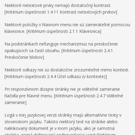
Niektoré netextové prvky nemajú dostatočný kontrast.
[Kritérium úspešnosti 1.4.11 Kontrast netextových prvkov]
Niektoré položky v hlavnom menu nie sú zamerateľné pomocou
klávesnice. [Kritérium úspešnosti 2.1.1 Klávesnica]
Na podstránkach nefunguje mechanizmus na preskočenie
opakujúcich sa častí obsahu. [Kritérium úspešnosti 2.4.1
Preskočenie blokov]
Niektoré odkazy nie sú dostatočne zrozumiteľné mimo kontext.
[Kritérium úspešnosti 2.4.4 Účel odkazu (v kontexte)]
Pri responzívnom dizajne stránky nie je viditeľné zameranie
tlačidla pre hlavné menu. [Kritérium úspešnosti 2.4.7 Viditeľné
zameranie]
Logá v inej jazykovej verzii stránky majú alternatívne texty v
slovenskom jazyku. Takisto niektorý text na stránke alebo
nalinkovaný dokument je v inom jazyku, ako je samotná
stránka, nemá definovaný zodpovedajúci jazyk.[Kritérium