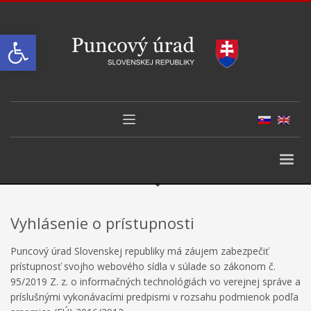
Open toolbar
Vyhlásenie o prístupnosti
Puncový úrad Slovenskej republiky má záujem zabezpečiť
prístupnosť svojho webového sídla v súlade so zákonom č.
95/2019 Z. z. o informačných technológiách vo verejnej správe a
príslušnými vykonávacími predpismi v rozsahu podmienok podľa