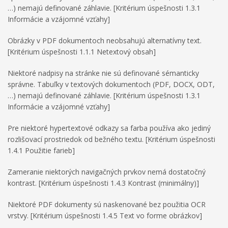
…) nemajú definované záhlavie. [Kritérium úspešnosti 1.3.1
Informácie a vzájomné vzťahy]
Obrázky v PDF dokumentoch neobsahujú alternatívny text.
[Kritérium úspešnosti 1.1.1 Netextový obsah]
Niektoré nadpisy na stránke nie sú definované sémanticky
správne. Tabuľky v textových dokumentoch (PDF, DOCX, ODT,
…) nemajú definované záhlavie. [Kritérium úspešnosti 1.3.1
Informácie a vzájomné vzťahy]
Pre niektoré hypertextové odkazy sa farba používa ako jediný
rozlišovací prostriedok od bežného textu. [Kritérium úspešnosti
1.4.1 Použitie farieb]
Zameranie niektorých navigačných prvkov nemá dostatočný
kontrast. [Kritérium úspešnosti 1.4.3 Kontrast (minimálny)]
Niektoré PDF dokumenty sú naskenované bez použitia OCR
vrstvy. [Kritérium úspešnosti 1.4.5 Text vo forme obrázkov]