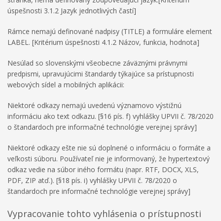
úspešnosti 3.1.2 Jazyk jednotlivých častí]
Rámce nemajú definované nadpisy (TITLE) a formuláre element
LABEL. [Kritérium úspešnosti 4.1.2 Názov, funkcia, hodnota]
Nesúlad so slovenskými všeobecne záväznými právnymi
predpismi, upravujúcimi štandardy týkajúce sa prístupnosti
webových sídel a mobilných aplikácii:
Niektoré odkazy nemajú uvedenú významovo výstižnú
informáciu ako text odkazu. [§16 pís. f) vyhlášky UPVII č. 78/2020
o štandardoch pre informačné technológie verejnej správy]
Niektoré odkazy ešte nie sú doplnené o informáciu o formáte a
veľkosti súboru. Používateľ nie je informovaný, že hypertextový
odkaz vedie na súbor iného formátu (napr. RTF, DOCX, XLS,
PDF, ZIP atď.). [§18 pís. i) vyhlášky UPVII č. 78/2020 o
štandardoch pre informačné technológie verejnej správy]
Vypracovanie tohto vyhlásenia o prístupnosti