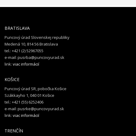
BRATISLAVA
Puncový úrad Slovenskej republiky
Medená 10, 814 56 Bratislava
tel.: +421 (2) 52967055
e-mail: pusrba@puncovyurad.sk
link:
viac informácií
KOŠICE
Puncový úrad SR, pobočka Košice
Szákkayho 1, 040 01 Košice
tel.: +421 (55) 6252406
e-mail: pusrke@puncovyurad.sk
link:
viac informácií
TRENČÍN