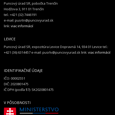
Puncový úrad SR, pobočka Trenčín
Hodžova 3, 911 01 Trenčín
tel.: +421 (32) 7446191
e-mail: pusrtn@puncovyurad.sk
link:
viac informácií
LEVICE
Puncový úrad SR, expozitúra Levice Dopravná 14, 934 01 Levice tel.:
+421 (36) 6314457 e-mail: pusrlv@puncovyurad.sk link:
viac informácií
IDENTIFIKAČNÉ ÚDAJE
IČO: 00002551
DIČ: 2020801475
IČ DPH (podľa §7): SK2020801475
V PÔSOBNOSTI