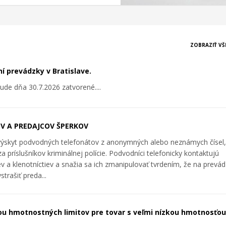
ZOBRAZIŤ VŠ
 prevádzky v Bratislave.
ude dňa 30.7.2026 zatvorené....
V A PREDAJCOV ŠPERKOV
výskyt podvodných telefonátov z anonymných alebo neznámych čísel, 
a príslušníkov kriminálnej polície. Podvodníci telefonicky kontaktujú
 a klenotníctiev a snažia sa ich zmanipulovať tvrdením, že na prevá
trašiť preda...
ou hmotnostných limitov pre tovar s veľmi nízkou hmotnosťou