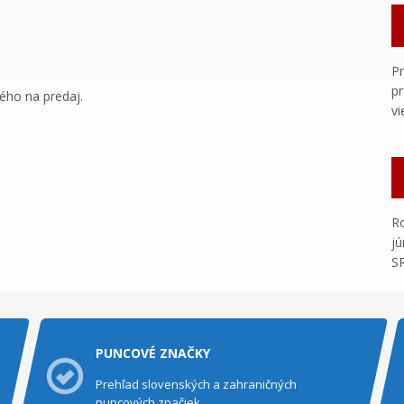
Pr
pr
ého na predaj.
vi
Ro
jú
SR
PUNCOVÉ ZNAČKY
Prehľad slovenských a zahraničných
puncových značiek