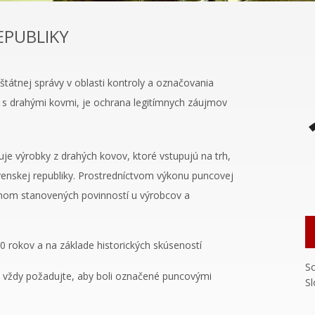
EPUBLIKY
átnej správy v oblasti kontroly a označovania
 s drahými kovmi, je ochrana legitímnych záujmov
uje výrobky z drahých kovov, ktoré vstupujú na trh,
enskej republiky. Prostredníctvom výkonu puncovej
konom stanovených povinností u výrobcov a
0 rokov a na základe historických skúseností
S
, vždy požadujte, aby boli označené puncovými
Sl