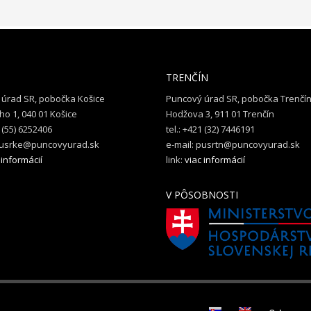
TRENČÍN
úrad SR, pobočka Košice
Puncový úrad SR, pobočka Trenčí
o 1, 040 01 Košice
Hodžova 3, 911 01 Trenčín
1 (55) 6252406
tel.: +421 (32) 7446191
 pusrke@puncovyurad.sk
e-mail: pusrtn@puncovyurad.sk
 informácií
link:
viac informácií
V PÔSOBNOSTI