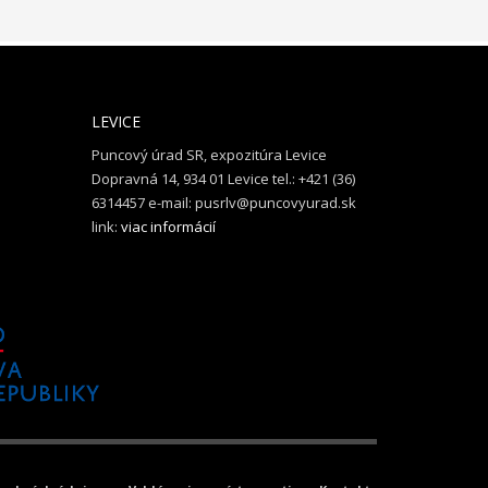
LEVICE
n
Puncový úrad SR, expozitúra Levice
Dopravná 14, 934 01 Levice tel.: +421 (36)
6314457 e-mail: pusrlv@puncovyurad.sk
link:
viac informácií