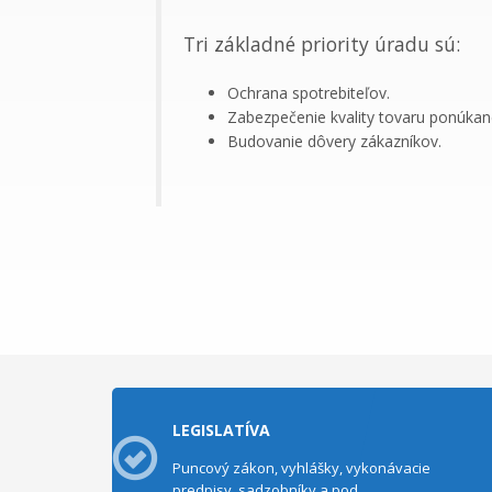
Tri základné priority úradu sú:
Ochrana spotrebiteľov.
Zabezpečenie kvality tovaru ponúkan
Budovanie dôvery zákazníkov.
LEGISLATÍVA
Puncový zákon, vyhlášky, vykonávacie
predpisy, sadzobníky a pod.