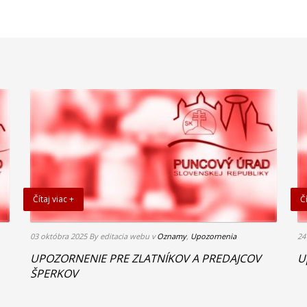
Čítaj viac +
Čí
03 októbra 2025
By editacia webu
v
Oznamy
,
Upozornenia
24
UPOZORNENIE PRE ZLATNÍKOV A PREDAJCOV
U
ŠPERKOV