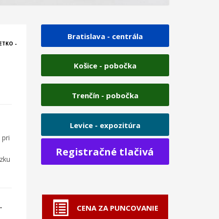
Bratislava - centrála
ETKO -
Košice - pobočka
Trenčín - pobočka
Levice - expozitúra
pri
Registračné tlačivá
dzku
.
CENA ZA PUNCOVANIE