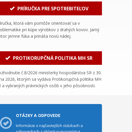
PRÍRUČKA PRE SPOTREBITEĽOV
íručka, ktorá vám pomôže orientovať sa v
oblematike pri kúpe výrobkov z drahých kovov. Jarný
etor jemne fúka a prináša novú nádej.
PROTIKORUPČNÁ POLITIKA MH SR
zhodnutie č.8/2026 ministerky hospodárstva SR z 30.
na 2026, ktorým sa vydáva Protikorupčná politika MH
 a vybraných právnických osôb v jeho pôsobnosti.
OTÁZKY A ODPOVEDE
Informácie o najčastejších otázkach a
odpovediach z oblasti puncovníctva