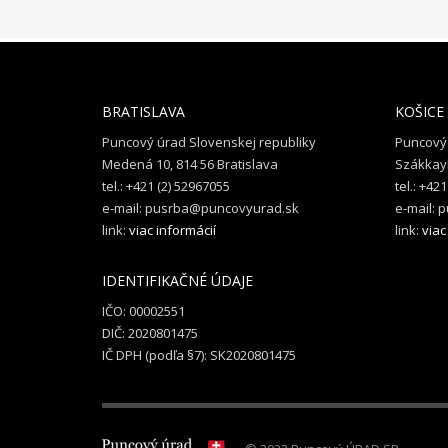
BRATISLAVA
KOŠICE
Puncový úrad Slovenskej republiky
Puncový 
Medená 10, 814 56 Bratislava
Szákkayh
tel.: +421 (2) 52967055
tel.: +42
e-mail: pusrba@puncovyurad.sk
e-mail:
link:
viac informácií
link:
viac
IDENTIFIKAČNÉ ÚDAJE
IČO: 00002551
DIČ: 2020801475
IČ DPH (podľa §7): SK2020801475