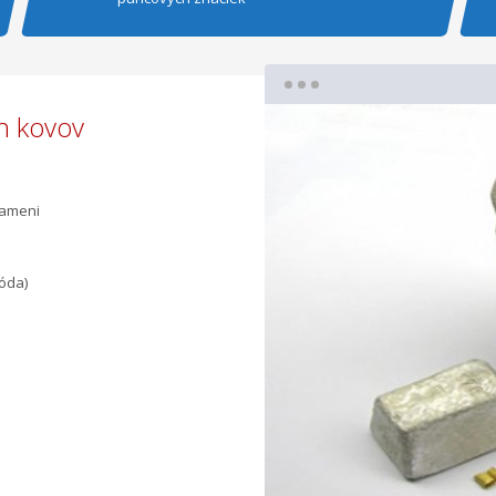
h kovov
kameni
óda)