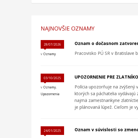
NAJNOVŠIE OZNAMY
Oznam o dočasnom zatvorení
28/07/2026
Pracovisko PÚ SR v Bratislave b
v
Oznamy
UPOZORNENIE PRE ZLATNÍKO
03/10/2025
Polícia upozorňuje na zvýšený 
v
Oznamy
,
ktorých sa páchatelia vydávajú z
Upozornenia
najmä zamestnankyne zlatníctiev
je plánovaná lúpež. Cieľom je vys
Oznam v súvislosti so zmen
24/01/2025