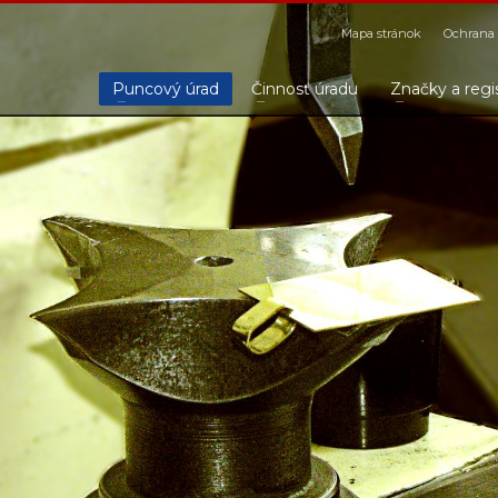
Mapa stránok
Ochrana 
Puncový úrad
Činnosť úradu
Značky a regi
1
2
3