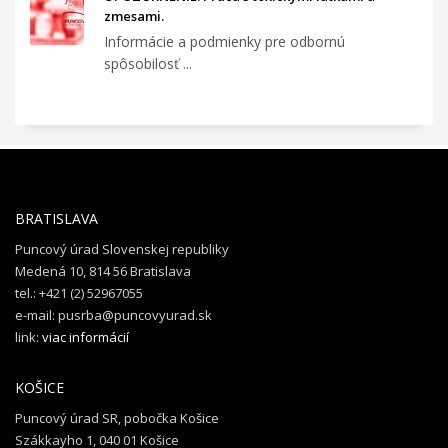
zmesami.
Informácie a podmienky pre odbornú
spôsobilosť ...
BRATISLAVA
Puncový úrad Slovenskej republiky
Medená 10, 814 56 Bratislava
tel.: +421 (2) 52967055
e-mail: pusrba@puncovyurad.sk
link:
viac informácií
KOŠICE
Puncový úrad SR, pobočka Košice
Szákkayho 1, 040 01 Košice