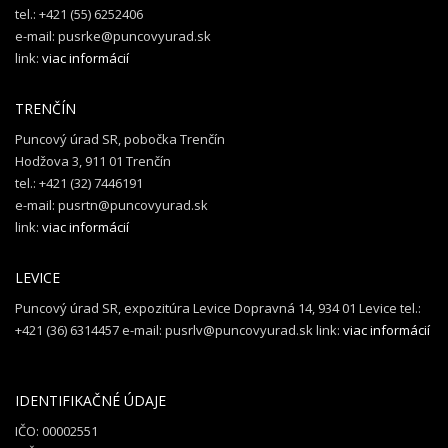
tel.: +421 (55) 6252406
e-mail: pusrke@puncovyurad.sk
link:
viac informácií
TRENČÍN
Puncový úrad SR, pobočka Trenčín
Hodžova 3, 911 01 Trenčín
tel.: +421 (32) 7446191
e-mail: pusrtn@puncovyurad.sk
link:
viac informácií
LEVICE
Puncový úrad SR, expozitúra Levice Dopravná 14, 934 01 Levice tel.:
+421 (36) 6314457 e-mail: pusrlv@puncovyurad.sk link:
viac informácií
IDENTIFIKAČNÉ ÚDAJE
IČO: 00002551