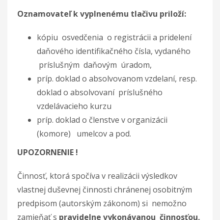
Oznamovateľ k vyplnenému tlačivu priloží:
kópiu osvedčenia o registrácii a pridelení
daňového identifikačného čísla, vydaného
príslušným daňovým úradom,
príp. doklad o absolvovanom vzdelaní, resp.
doklad o absolvovaní príslušného
vzdelávacieho kurzu
príp. doklad o členstve v organizácii
(komore) umelcov a pod.
UPOZORNENIE !
Činnosť, ktorá spočíva v realizácii výsledkov
vlastnej duševnej činnosti chránenej osobitným
predpisom (autorským zákonom) si nemožno
zamieňať s
pravidelne vykonávanou činnosťou,