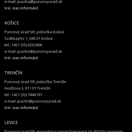
e-mail: pusrba@puncovyurad.sk
link:
viac informácií
KOŠICE
Puncový úrad SR, pobočka Košice
Szákkayho 1, 040 01 Košice
tel.: +421 (55) 6252406
e-mail: pusrke@puncovyurad.sk
link:
viac informácií
TRENČÍN
Puncový úrad SR, pobočka Trenčín
Hodžova 3, 911 01 Trenčín
tel.: +421 (32) 7446191
e-mail: pusrtn@puncovyurad.sk
link:
viac informácií
LEVICE
Puncový úrad SR, expozitúra Levice Dopravná 14, 934 01 Levice tel.: