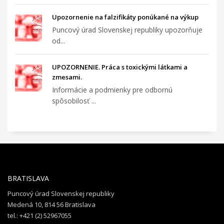
Upozornenie na falzifikáty ponúkané na výkup
Puncový úrad Slovenskej republiky upozorňuje
od...
UPOZORNENIE. Práca s toxickými látkami a
zmesami.
Informácie a podmienky pre odbornú
spôsobilosť ...
BRATISLAVA
Puncový úrad Slovenskej republiky
Medená 10, 814 56 Bratislava
tel.: +421 (2) 52967055