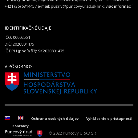
+421 (36) 6314457 e-mail: pusrlv@puncovyurad.sk link:
viac informácií
IDENTIFIKAČNÉ ÚDAJE
IČO: 00002551
DIČ: 2020801475
IČ DPH (podľa §7): SK2020801475
V PÔSOBNOSTI
Ochrana osobných údajov
Vyhlásenie o prístupnosti
Kontakty
© 2022 Puncový ÚRAD SR